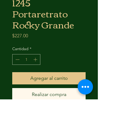
1245
Portaretrato
Rocky Grande
Precio
$227.00
Cantidad
*
Agregar al carrito
Realizar compra
#N/D
FAQ