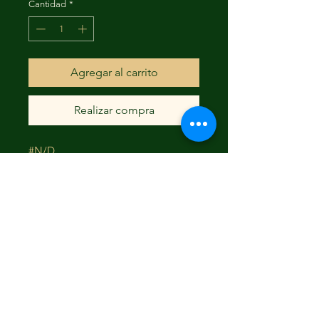
Cantidad
*
Agregar al carrito
Realizar compra
#N/D
FAQ
Envío y devoluciones
Términos y condiciones
© 2023 Creado por Flamingo