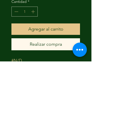
Cantidad
*
Agregar al carrito
Realizar compra
#N/D
FAQ
Envío y devoluciones
Términos y condiciones
© 2023 Creado por Flamingo