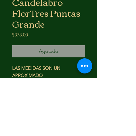
Candelabro
FlorTres Puntas
Grande
Precio
$378.00
Agotado
LAS MEDIDAS SON UN
APROXIMADO
42.5 X 28 X 14
FAQ
Envío y devoluciones
Términos y condiciones