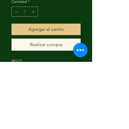
Cantidad
*
Agregar al carrito
Realizar compra
#N/D
FAQ
Envío y devoluciones
Términos y condiciones
© 2023 Creado por Flamingo