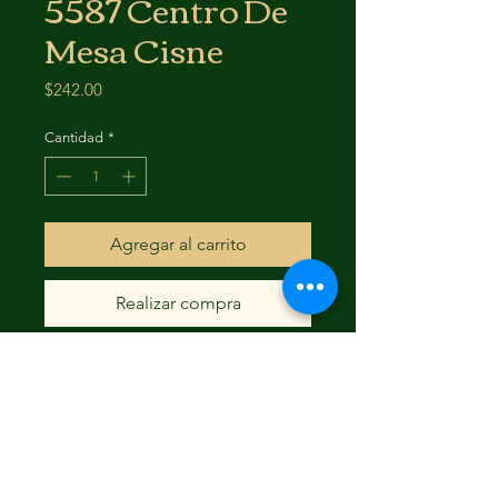
5587 Centro De
Mesa Cisne
Precio
$242.00
Cantidad
*
Agregar al carrito
Realizar compra
#N/D
FAQ
Envío y devoluciones