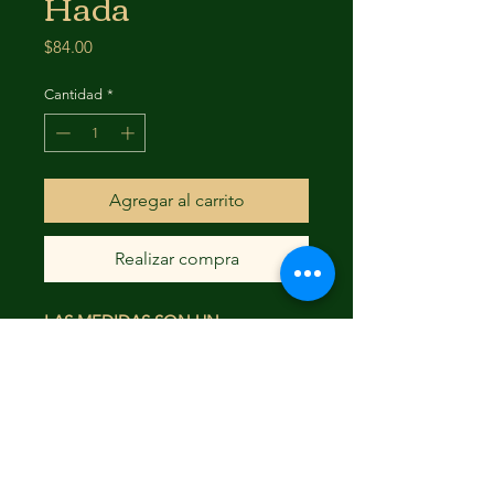
Hada
Precio
$84.00
Cantidad
*
Agregar al carrito
Realizar compra
LAS MEDIDAS SON UN
APROXIMADO
FAQ
Envío y devoluciones
Términos y condiciones