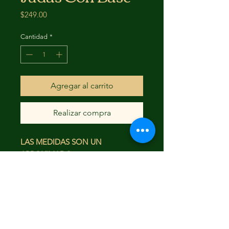
Precio
$249.00
Cantidad
*
Agregar al carrito
Realizar compra
LAS MEDIDAS SON UN
APROXIMADO
36X18.5
FAQ
Envío y devoluciones