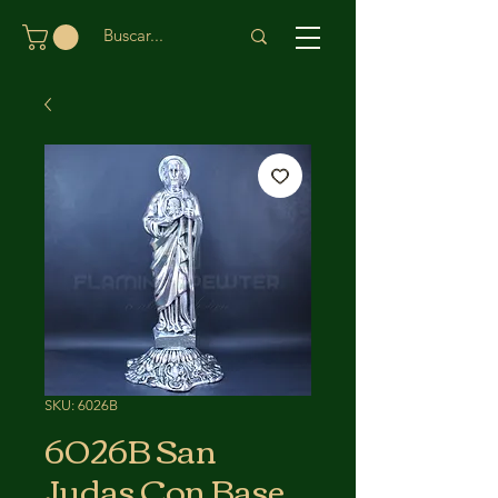
SKU: 6026B
6026B San
Judas Con Base