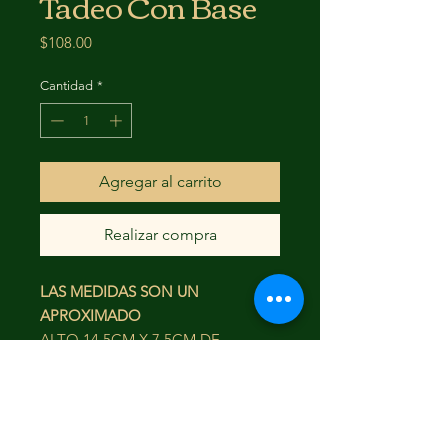
Tadeo Con Base
Precio
$108.00
Cantidad
*
Agregar al carrito
Realizar compra
LAS MEDIDAS SON UN
APROXIMADO
ALTO 14.5CM X 7.5CM DE
ANCHO
BASE 8.5 DIAMETRO