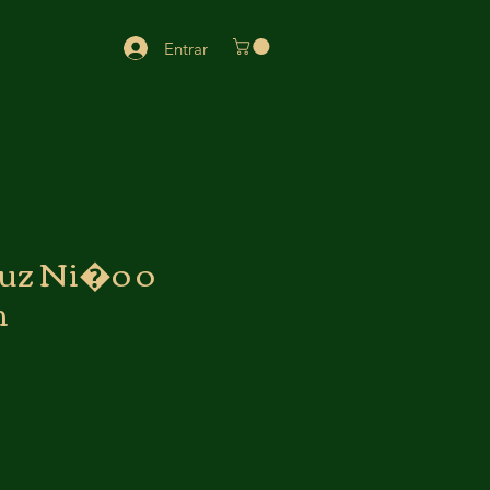
Entrar
uz Ni�o o
m