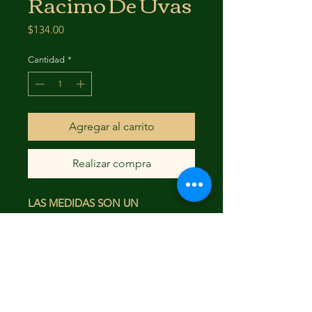
Racimo De Uvas
Precio
$134.00
Cantidad
*
Agregar al carrito
Realizar compra
LAS MEDIDAS SON UN
APROXIMADO
34X24
FAQ
Envío y devoluciones