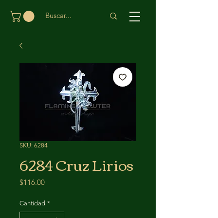
SKU: 6284
6284 Cruz Lirios
Precio
$116.00
Cantidad
*