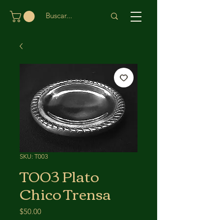
SKU: T003
T003 Plato
Chico Trensa
Precio
$50.00